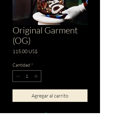
Original Garment
(OG)
Precio
115,00 US$
Cantidad
*
Agregar al carrito
BACK