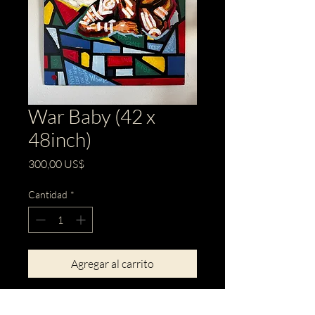
War Baby (42 x
48inch)
Precio
300,00 US$
Cantidad
*
Agregar al carrito