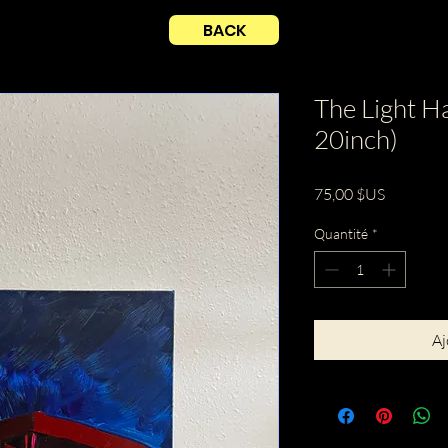
BACK
The Light H
20inch)
Prix
75,00 $US
Quantité
*
Aj