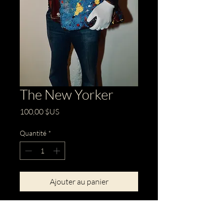
The New Yorker
Prix
100,00 $US
Quantité
*
Ajouter au panier