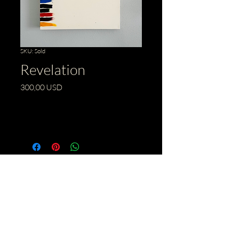
SKU: Sold
Revelation
Prezzo
300,00 USD
Esaurito
BACK