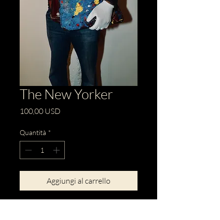
The New Yorker
Prezzo
100,00 USD
Quantità
*
Aggiungi al carrello