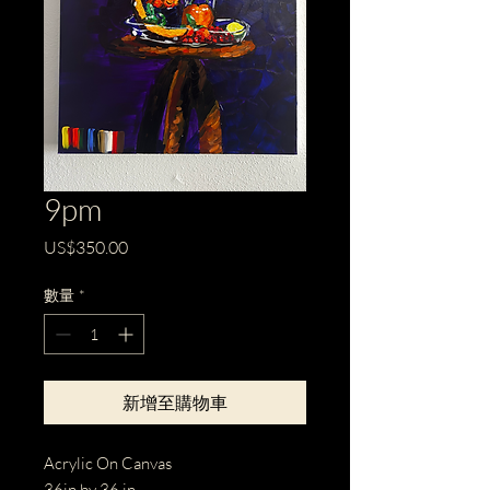
9pm
價
US$350.00
格
數量
*
新增至購物車
Acrylic On Canvas
36in by 36 in